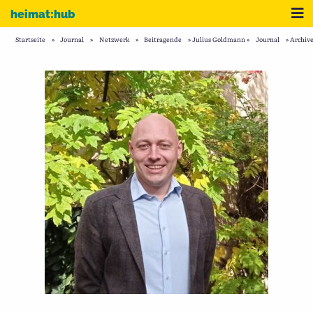
Zum Inhalt
Me
heimat:hub
Startseite
»
Journal
»
Netzwerk
»
Beitragende
»
Julius Goldmann
»
Journal
»
Archive