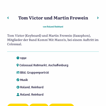
Tom Victor und Martin Frowein
Beitragsnavigation
Vorheriger: Katja Kutz und Nikola Materne
Näch
von
Roland Reinhard
Tom Victor (Keyboard) und Martin Frowein (Saxophon),
Mitglieder der Band Komm’Mit Mann!s, bei einem Auftritt im
Colossaal.
1992
Colossaal Roßmarkt, Aschaffenburg
Bild
,
Gruppenporträt
Musik
Roland, Reinhard
Roland, Reinhard