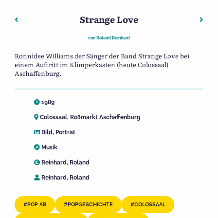
Strange Love
Beitragsnavigation
Vorheriger: Andreas Guth ca. 1910
Näch
von
Roland Reinhard
Ronnidee Williams der Sänger der Band Strange Love bei
einem Auftritt im Klimperkasten (heute Colossaal)
Aschaffenburg.
1989
Colossaal, Roßmarkt Aschaffenburg
Bild
,
Porträt
Musik
Reinhard, Roland
Reinhard, Roland
POP AB
POPGESCHICHTE
COLOSSAAL