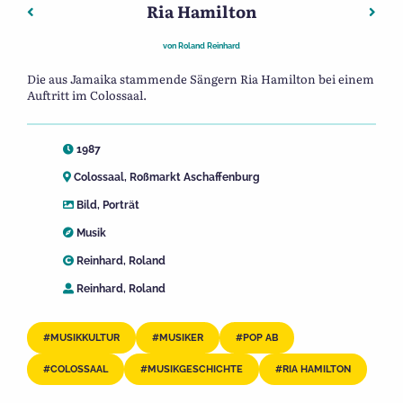
Ria Hamilton
Beitragsnavigation
Vorheriger: Peter Linhart
Näch
von
Roland Reinhard
Die aus Jamaika stammende Sängern Ria Hamilton bei einem
Auftritt im Colossaal.
1987
Colossaal, Roßmarkt Aschaffenburg
Bild
,
Porträt
Musik
Reinhard, Roland
Reinhard, Roland
MUSIKKULTUR
MUSIKER
POP AB
COLOSSAAL
MUSIKGESCHICHTE
RIA HAMILTON