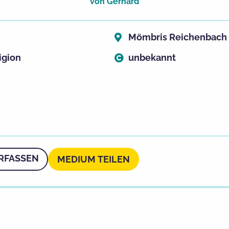
von
Gerhard
Mömbris Reichenbach
igion
unbekannt
RFASSEN
MEDIUM TEILEN