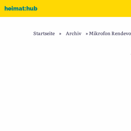
Zum Inhalt
heimat:hub
Startseite
»
Archiv
»
Mikrofon Rendevou