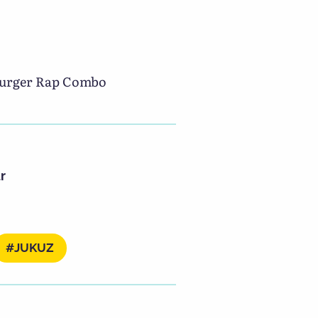
nburger Rap Combo
r
JUKUZ