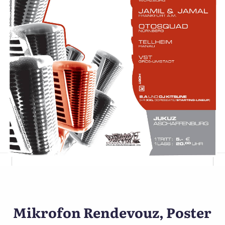
ünstler-Postkarte A’burg
Mikrofon Rendevouz, Poster