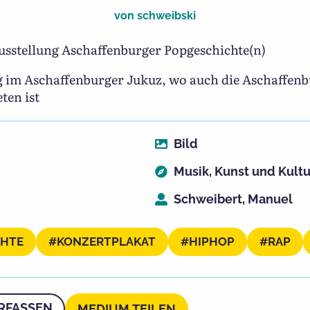
von
schweibski
usstellung Aschaffenburger Popgeschichte(n)
ng im Aschaffenburger Jukuz, wo auch die Aschaffe
ten ist
Bild
Musik
,
Kunst und Kultu
Schweibert, Manuel
CHTE
KONZERTPLAKAT
HIPHOP
RAP
RFASSEN
MEDIUM TEILEN