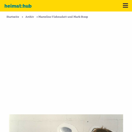
Zum Inhalt
Me
heimat:hub
Startseite
»
Archiv
»
Marcelino Vishnudatt und Mark Stoop