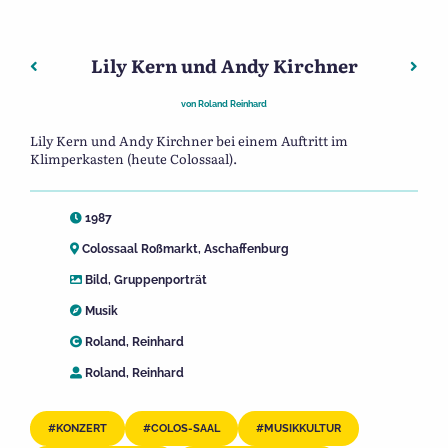
Lily Kern und Andy Kirchner
Beitragsnavigation
Vorheriger: Steffi Weber
Näch
von
Roland Reinhard
Lily Kern und Andy Kirchner bei einem Auftritt im
Klimperkasten (heute Colossaal).
1987
Colossaal Roßmarkt, Aschaffenburg
Bild
,
Gruppenporträt
Musik
Roland, Reinhard
Roland, Reinhard
KONZERT
COLOS-SAAL
MUSIKKULTUR