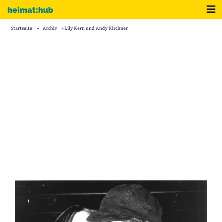
Zum Inhalt
Me
heimat:hub
Startseite
»
Archiv
»
Lily Kern und Andy Kirchner