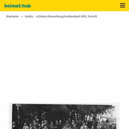
Zum Inhalt
Me
heimat:hub
Startseite
»
Archiv
»
Kirchen Einweihung Reichenbach 1952, Foto 03