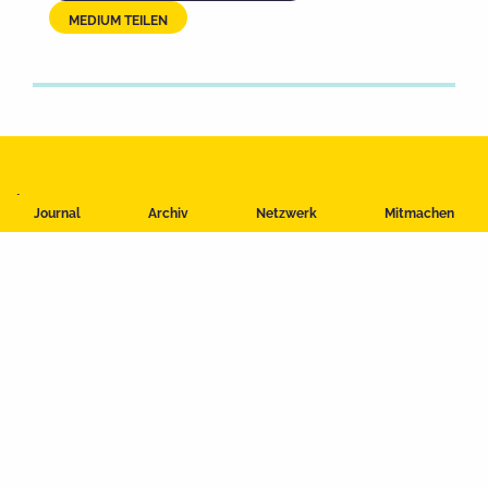
MEDIUM TEILEN
Impressum
Journal
Archiv
Netzwerk
Mitmachen
Datenschutzerklärung
Nutzungsbedingungen
Kontakt