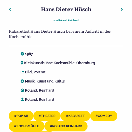
Hans Dieter Hüsch
Beitragsnavigation
Vorheriger: Bruno Jonas
Nächs
von
Roland Reinhard
Kabarettist Hans Dieter Hüsch bei einem Auftritt in der
Kochsmühle.
1987
Kleinkunstbühne Kochsmühle, Obernburg
Bild
,
Porträt
Musik
,
Kunst und Kultur
Roland, Reinhard
Roland, Reinhard
POP AB
THEATER
KABARETT
COMEDY
KOCHSMÜHLE
ROLAND REINHARD