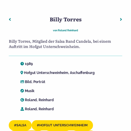
Billy Torres
Beitragsnavigation
Vorheriger: Peter Linhart
Näch
von
Roland Reinhard
Billy Torres, Mitglied der Salsa Band Candela, bei einem
Auftritt im Hofgut Unterschweinheim.
1989
Hofgut Unterschweinheim, Aschaffenburg
Bild
,
Porträt
Musik
Roland, Reinhard
Roland, Reinhard
SALSA
HOFGUT UNTERSCHWEINHEIM