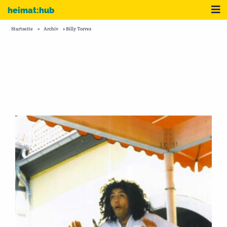
Zum Inhalt
Me
heimat:hub
Startseite
»
Archiv
»
Billy Torres