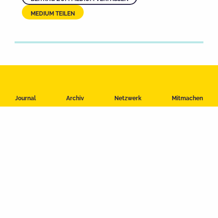
MEDIUM TEILEN
Impressum
Journal
Archiv
Netzwerk
Mitmachen
Datenschutzerklärung
Nutzungsbedingungen
Kontakt