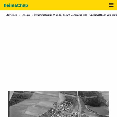
Zum Inhalt
Me
heimat:hub
Startseite
»
Archiv
»
Ünnewüttwi im Wandel des 20. Jahrhunderts – Unterwittbach von oben 