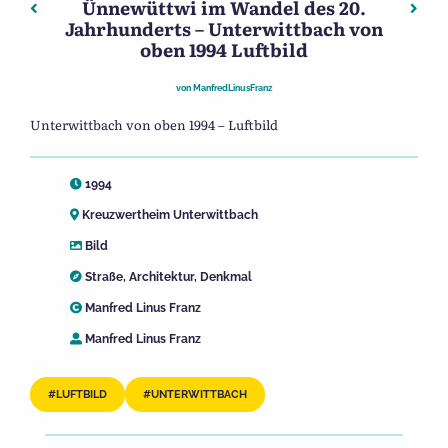
Ünnewüttwi im Wandel des 20.
Beitragsnavigation
Vorheriger: Ünnewüttwi im Wandel des 20. Jahrhunderts 
Näch
Jahrhunderts – Unterwittbach von
oben 1994 Luftbild
von
ManfredLinusFranz
Unterwittbach von oben 1994 – Luftbild
1994
Kreuzwertheim Unterwittbach
Bild
Straße
,
Architektur
,
Denkmal
Manfred Linus Franz
Manfred Linus Franz
LUFTBILD
UNTERWITTBACH