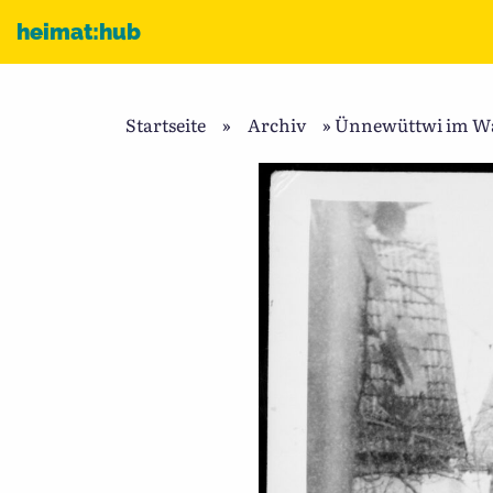
Zum Inhalt
heimat:hub
Startseite
»
Archiv
»
Ünnewüttwi im Wan