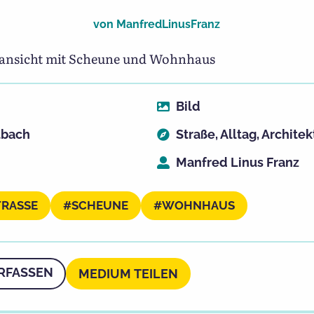
von
ManfredLinusFranz
nansicht mit Scheune und Wohnhaus
Bild
tbach
Straße
,
Alltag
,
Architek
Manfred Linus Franz
RASSE
SCHEUNE
WOHNHAUS
RFASSEN
MEDIUM TEILEN