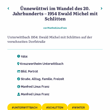
Ünnewüttwi im Wandel des 20.
Beitragsnavigation
Vorheriger: Ünnewüttwi im Wandel des 20. Jahrhunderts -
Näch
Jahrhunderts – 1954 Ewald Michel mit
Schlitten
von
ManfredLinusFranz
Unterwittbach 1954: Ewald Michel mit Schlitten auf der
verschneiten Dorfstraße
1954
Kreuzwertheim Unterwittbach
Bild
,
Porträt
Straße
,
Alltag
,
Familie
,
Freizeit
Manfred Linus Franz
Manfred Linus Franz
UNTERWITTBACH
SCHLITTEN
WINTER