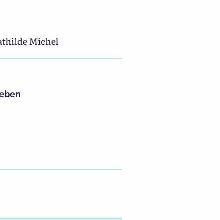
athilde Michel
leben