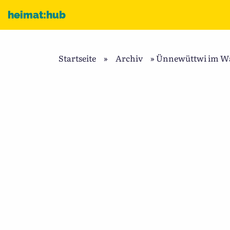
Zum Inhalt
heimat:hub
Startseite
»
Archiv
»
Ünnewüttwi im Wan