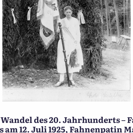
nnewüttwi im Wandel des 2
Wandel des 20. Jahrhunderts – 
 am 12. Juli 1925, Fahnenpatin 