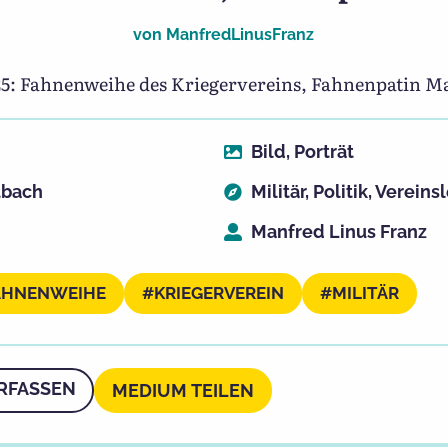
von
ManfredLinusFranz
925: Fahnenweihe des Kriegervereins, Fahnenpatin M
Bild
,
Porträt
tbach
Militär
,
Politik
,
Vereins
Manfred Linus Franz
AHNENWEIHE
KRIEGERVEREIN
MILITÄR
RFASSEN
MEDIUM TEILEN