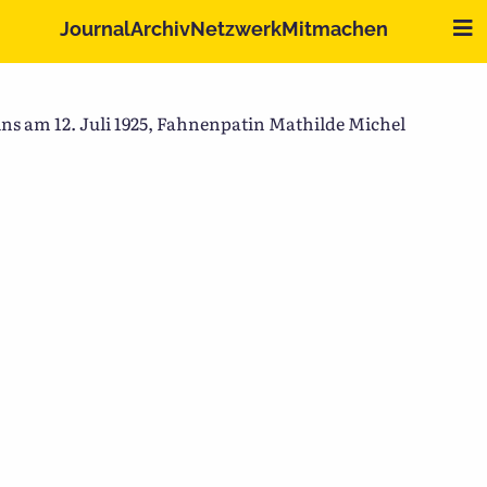
Me
Journal
Archiv
Netzwerk
Mitmachen
s am 12. Juli 1925, Fahnenpatin Mathilde Michel