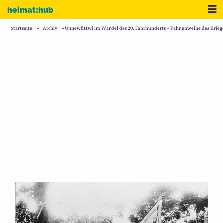
Zum Inhalt
Me
heimat:hub
Startseite
»
Archiv
»
Ünnewüttwi im Wandel des 20. Jahrhunderts – Fahnenweihe des Krieger