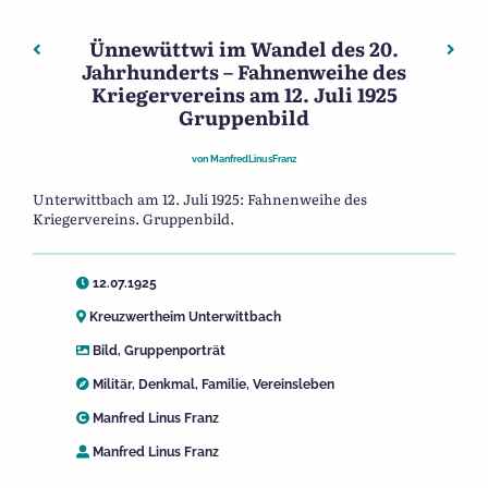
Ünnewüttwi im Wandel des 20.
Beitragsnavigation
Vorheriger: Ünnewüttwi im Wandel des 20. Jahrhunderts
Nächs
Jahrhunderts – Fahnenweihe des
Kriegervereins am 12. Juli 1925
Gruppenbild
von
ManfredLinusFranz
Unterwittbach am 12. Juli 1925: Fahnenweihe des
Kriegervereins. Gruppenbild.
12.07.1925
Kreuzwertheim Unterwittbach
Bild
,
Gruppenporträt
Militär
,
Denkmal
,
Familie
,
Vereinsleben
Manfred Linus Franz
Manfred Linus Franz