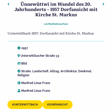
Ünnewüttwi im Wandel des 20.
Beitragsnavigation
Vorheriger: Ünnewüttwi im Wandel des 20. Jahrhunderts
Näch
Jahrhunderts – 1957 Dorfansicht mit
Kirche St. Markus
von
ManfredLinusFranz
Unterwittbach 1957: Dorfansicht mit Kirche St. Markus
1957
Unterwittbacher Straße 33
Bild
Straße
,
Landschaft
,
Alltag
,
Architektur
,
Denkmal
,
Religion
Manfred Linus Franz
Manfred Linus Franz
UNTERWITTBACH
DORFANSICHT