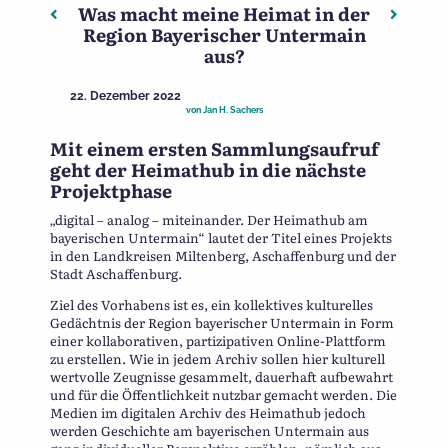
Was macht meine Heimat in der
Beitragsnavigation
Vorheriger: Kleine Fenster, die regionale Geschichte
Nächste
Region Bayerischer Untermain
aus?
22. Dezember 2022
von
Jan H. Sachers
Mit einem ersten Sammlungsaufruf
geht der Heimathub in die nächste
Projektphase
„digital – analog – miteinander. Der Heimathub am
bayerischen Untermain“ lautet der Titel eines Projekts
in den Landkreisen Miltenberg, Aschaffenburg und der
Stadt Aschaffenburg.
Ziel des Vorhabens ist es, ein kollektives kulturelles
Gedächtnis der Region bayerischer Untermain in Form
einer kollaborativen, partizipativen Online-Plattform
zu erstellen. Wie in jedem Archiv sollen hier kulturell
wertvolle Zeugnisse gesammelt, dauerhaft aufbewahrt
und für die Öffentlichkeit nutzbar gemacht werden. Die
Medien im digitalen Archiv des Heimathub jedoch
werden Geschichte am bayerischen Untermain aus