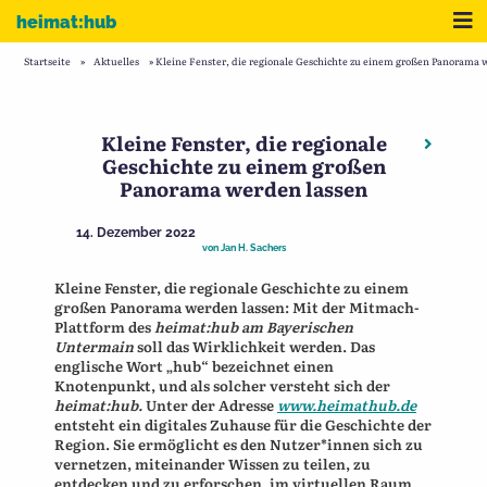
Zum Inhalt
Me
heimat:hub
Startseite
»
Aktuelles
»
Kleine Fenster, die regionale Geschichte zu einem großen Panorama 
Kleine Fenster, die regionale
Beitragsnavigation
Nächste
Geschichte zu einem großen
Panorama werden lassen
14. Dezember 2022
von
Jan H. Sachers
Kleine Fenster, die regionale Geschichte zu einem
großen Panorama werden lassen: Mit der Mitmach-
Plattform des
heimat:hub am Bayerischen
Untermain
soll das Wirklichkeit werden. Das
englische Wort „hub“ bezeichnet einen
Knotenpunkt, und als solcher versteht sich der
heimat:hub.
Unter der Adresse
www.heimathub.de
entsteht ein digitales Zuhause für die Geschichte der
Region. Sie ermöglicht es den Nutzer*innen sich zu
vernetzen, miteinander Wissen zu teilen, zu
entdecken und zu erforschen, im virtuellen Raum