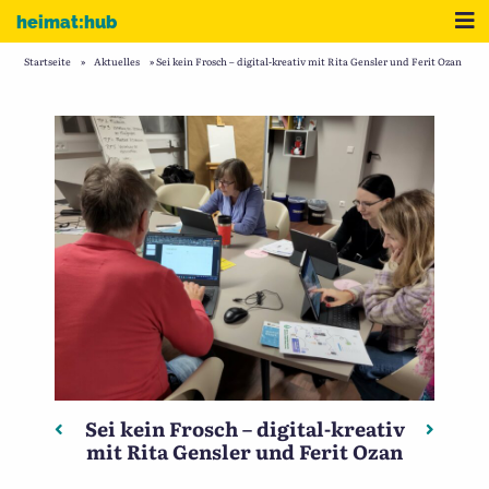
Zum Inhalt
Me
heimat:hub
Startseite
»
Aktuelles
»
Sei kein Frosch – digital-kreativ mit Rita Gensler und Ferit Ozan
Sei kein Frosch – digital-kreativ
Beitragsnavigation
Vorheriger: Mit der Zeitmaschine in die 80er
Nächste
mit Rita Gensler und Ferit Ozan