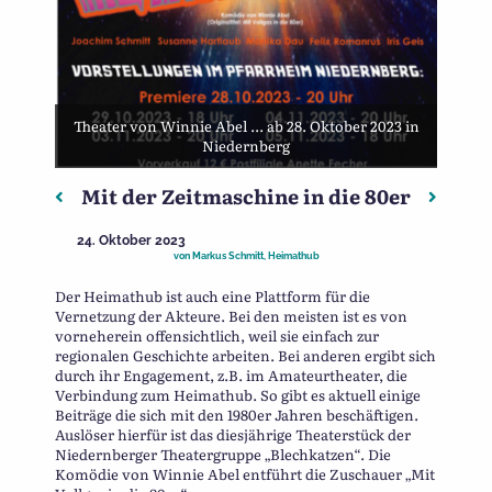
Theater von Winnie Abel ... ab 28. Oktober 2023 in
Niedernberg
Mit der Zeitmaschine in die 80er
Beitragsnavigation
Vorheriger: Wir sind dabei – SCCON 23 Berlin
Nächster
24. Oktober 2023
von
Markus Schmitt, Heimathub
Der Heimathub ist auch eine Plattform für die
Vernetzung der Akteure. Bei den meisten ist es von
vorneherein offensichtlich, weil sie einfach zur
regionalen Geschichte arbeiten. Bei anderen ergibt sich
durch ihr Engagement, z.B. im Amateurtheater, die
Verbindung zum Heimathub. So gibt es aktuell einige
Beiträge die sich mit den 1980er Jahren beschäftigen.
Auslöser hierfür ist das diesjährige Theaterstück der
Niedernberger Theatergruppe „Blechkatzen“. Die
Komödie von Winnie Abel entführt die Zuschauer „Mit