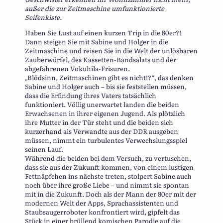
außer die zur Zeitmaschine umfunktionierte
Seifenkiste.
Haben Sie Lust auf einen kurzen Trip in die 80er?!
Dann steigen Sie mit Sabine und Holger in die
Zeitmaschine und reisen Sie in die Welt der unlösbaren
Zauberwürfel, des Kassetten-Bandsalats und der
abgefahrenen Vokuhila-Frisuren.
„Blödsinn, Zeitmaschinen gibt es nicht!?“, das denken
Sabine und Holger auch – bis sie feststellen müssen,
dass die Erfindung ihres Vaters tatsächlich
funktioniert. Völlig unerwartet landen die beiden
Erwachsenen in ihrer eigenen Jugend. Als plötzlich
ihre Mutter in der Tür steht und die beiden sich
kurzerhand als Verwandte aus der DDR ausgeben
müssen, nimmt ein turbulentes Verwechslungsspiel
seinen Lauf.
Während die beiden bei dem Versuch, zu vertuschen,
dass sie aus der Zukunft kommen, von einem lustigen
Fettnäpfchen ins nächste treten, stolpert Sabine auch
noch über ihre große Liebe – und nimmt sie spontan
mit in die Zukunft. Doch als der Mann der 80er mit der
modernen Welt der Apps, Sprachassistenten und
Staubsaugerroboter konfrontiert wird, gipfelt das
Stück in einer brüllend komischen Parodie auf die