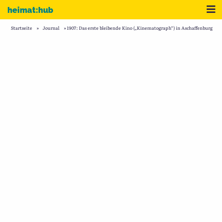
Zum Inhalt
Me
heimat:hub
Startseite
»
Journal
»
1907: Das erste bleibende Kino („Kinematograph“) in Aschaffenburg