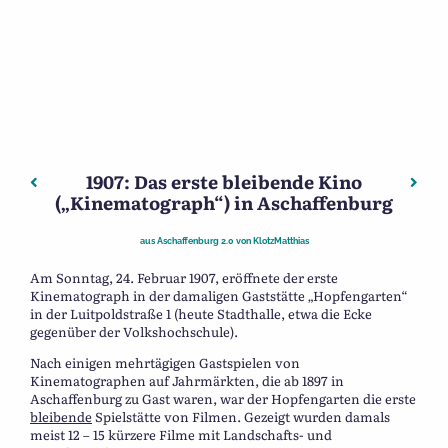
1907: Das erste bleibende Kino
Beitragsnavigation
Vorheriger: Alte Gaststätten (3) – Zum heißen Stein
Nächs
(„Kinematograph“) in Aschaffenburg
aus
Aschaffenburg 2.0
von
KlotzMatthias
Am Sonntag, 24. Februar 1907, eröffnete der erste
Kinematograph in der damaligen Gaststätte „Hopfengarten“
in der Luitpoldstraße 1 (heute Stadthalle, etwa die Ecke
gegenüber der Volkshochschule).
Nach einigen mehrtägigen Gastspielen von
Kinematographen auf Jahrmärkten, die ab 1897 in
Aschaffenburg zu Gast waren, war der Hopfengarten die erste
bleibende
Spielstätte von Filmen. Gezeigt wurden damals
meist 12 – 15 kürzere Filme mit Landschafts- und