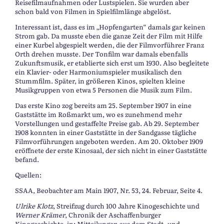
Reisefilmaufnahmen oder Lustspielen. Sie wurden aber
schon bald von Filmen in Spielfilmlänge abgelöst.
Interessant ist, dass es im „Hopfengarten“ damals gar keinen
Strom gab. Da musste eben die ganze Zeit der Film mit Hilfe
einer Kurbel abgespielt werden, die der Filmvorführer Franz
Orth drehen musste. Der Tonfilm war damals ebenfalls
Zukunftsmusik, er etablierte sich erst um 1930. Also begleitete
ein Klavier- oder Harmoniumspieler musikalisch den
Stummfilm. Später, in größeren Kinos, spielten kleine
Musikgruppen von etwa 5 Personen die Musik zum Film.
Das erste Kino zog bereits am 25. September 1907 in eine
Gaststätte im Roßmarkt um, wo es zunehmend mehr
Vorstellungen und gestaffelte Preise gab. Ab 29. September
1908 konnten in einer Gaststätte in der Sandgasse tägliche
Filmvorführungen angeboten werden. Am 20. Oktober 1909
eröffnete der erste Kinosaal, der sich nicht in einer Gaststätte
befand.
Quellen:
SSAA, Beobachter am Main 1907, Nr. 53, 24. Februar, Seite 4.
Ulrike Klotz
, Streifzug durch 100 Jahre Kinogeschichte und
Werner Krämer
, Chronik der Aschaffenburger
Kinogeschichte, in: Mitteilungen aus dem Stadt- und