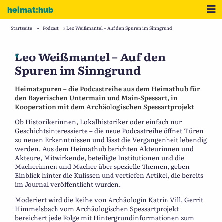
Zum Inhalt
Me
heimat:hub
Startseite
»
Podcast
»
Leo Weißmantel – Auf den Spuren im Sinngrund
Leo Weißmantel – Auf den
Beitragsnavigation
Vorheriger: Määhkuh – Auf den Spuren der Kettenschiff
Spuren im Sinngrund
Heimatspuren – die Podcastreihe aus dem Heimathub für
den Bayerischen Untermain und Main-Spessart, in
Kooperation mit dem Archäologischen Spessartprojekt
Ob Historikerinnen, Lokalhistoriker oder einfach nur
Geschichtsinteressierte – die neue Podcastreihe öffnet Türen
zu neuen Erkenntnissen und lässt die Vergangenheit lebendig
werden. Aus dem Heimathub berichten Akteurinnen und
Akteure, Mitwirkende, beteiligte Institutionen und die
Macherinnen und Macher über spezielle Themen, geben
Einblick hinter die Kulissen und vertiefen Artikel, die bereits
im Journal veröffentlicht wurden.
Moderiert wird die Reihe von Archäologin Katrin Vill, Gerrit
Himmelsbach vom Archäologischen Spessartprojekt
bereichert jede Folge mit Hintergrundinformationen zum