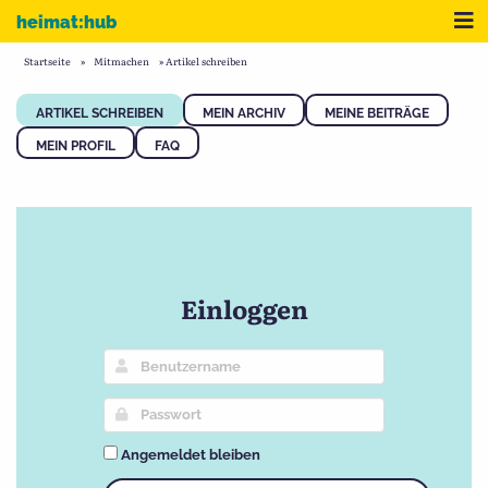
Zum Inhalt
Me
heimat:hub
Startseite
»
Mitmachen
»
Artikel schreiben
ARTIKEL SCHREIBEN
MEIN ARCHIV
MEINE BEITRÄGE
MEIN PROFIL
FAQ
Einloggen
Angemeldet bleiben