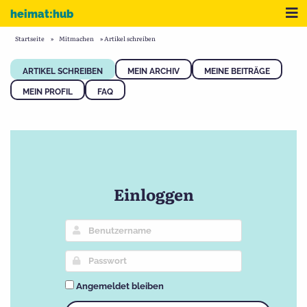
Zum Inhalt
Me
heimat:hub
Startseite
»
Mitmachen
»
Artikel schreiben
ARTIKEL SCHREIBEN
MEIN ARCHIV
MEINE BEITRÄGE
MEIN PROFIL
FAQ
Einloggen
Angemeldet bleiben