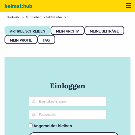
Zum Inhalt
Me
heimat:hub
Startseite
»
Mitmachen
»
Artikel schreiben
ARTIKEL SCHREIBEN
MEIN ARCHIV
MEINE BEITRÄGE
MEIN PROFIL
FAQ
Einloggen
Angemeldet bleiben