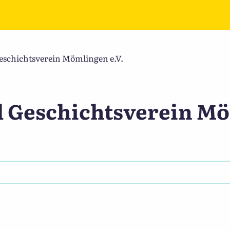
eschichtsverein Mömlingen e.V.
pessartbund e.V.
d Geschichtsverein M