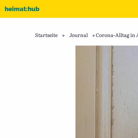
Zum Inhalt
heimat:hub
Startseite
»
Journal
»
Corona-Alltag in