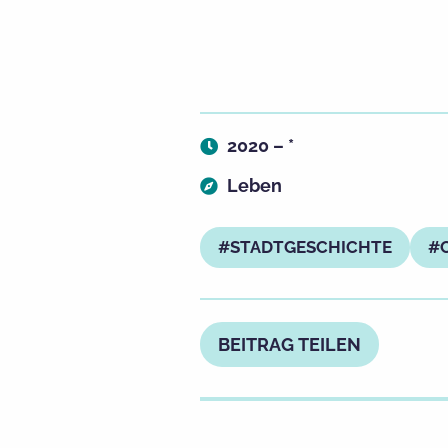
2020 – *
Leben
STADTGESCHICHTE
BEITRAG TEILEN