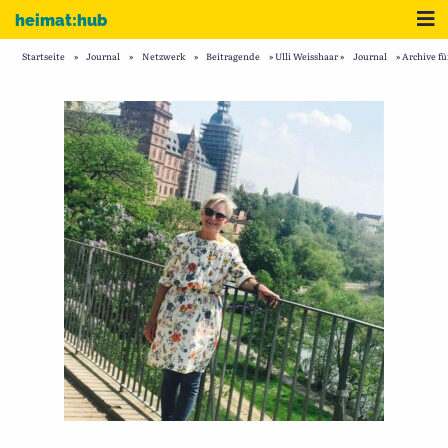
Zum Inhalt
Me
heimat:hub
Startseite
»
Journal
»
Netzwerk
»
Beitragende
»
Ulli Weisshaar
»
Journal
»
Archive fü