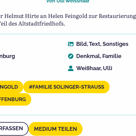
von
Ulli Weisshaar
 Helmut Hirte an Helen Feingold zur Restaurierung 
eil des Altstadtfriedhofs.
Bild
,
Text
,
Sonstiges
enburg
Denkmal
,
Familie
Weißhaar, Ulli
INGOLD
FAMILIE SOLINGER-STRAUSS
AFFENBURG
RFASSEN
MEDIUM TEILEN