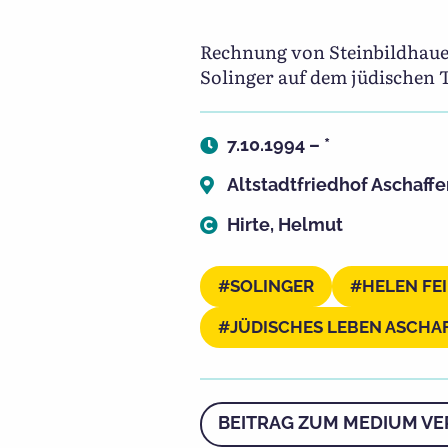
Rechnung von Steinbildhauer
Solinger auf dem jüdischen T
7.10.1994 – *
Altstadtfriedhof Aschaff
Hirte, Helmut
SOLINGER
HELEN FE
JÜDISCHES LEBEN ASCH
BEITRAG ZUM MEDIUM VE