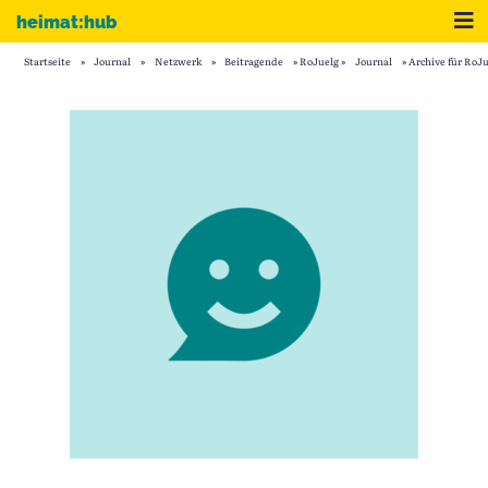
Zum Inhalt
Me
heimat:hub
Startseite
»
Journal
»
Netzwerk
»
Beitragende
»
RoJuelg
»
Journal
»
Archive für RoJu