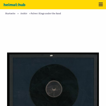
Zum Inhalt
Me
heimat:hub
Startseite
»
Archiv
»
Pulver: Kings under the Sand