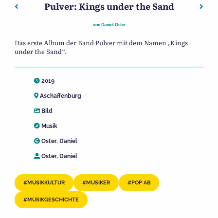
Pulver: Kings under the Sand
Beitragsnavigation
Vorheriger: Pulver EP
Nächs
von
Daniel Oster
Das erste Album der Band Pulver mit dem Namen „Kings
under the Sand“.
2019
Aschaffenburg
Bild
Musik
Oster, Daniel
Oster, Daniel
MUSIKKULTUR
MUSIKER
POP AB
MUSIKGESCHICHTE