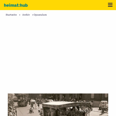
Zum Inhalt
Me
heimat:hub
Startseite
»
Archiv
»
Opusculum