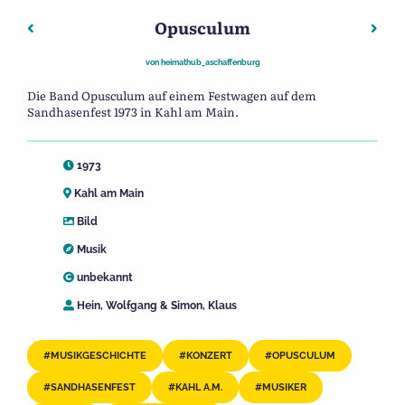
Opusculum
Beitragsnavigation
Vorheriger: Opusculum
Näch
von
heimathub_aschaffenburg
Die Band Opusculum auf einem Festwagen auf dem
Sandhasenfest 1973 in Kahl am Main.
1973
Kahl am Main
Bild
Musik
unbekannt
Hein, Wolfgang & Simon, Klaus
MUSIKGESCHICHTE
KONZERT
OPUSCULUM
SANDHASENFEST
KAHL A.M.
MUSIKER