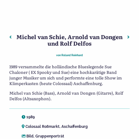
Michel van Schie, Arnold van Dongen
Beitragsnavigation
Vorheriger: Sue Chaloner und Suzanna Mangar
Näch
und Rolf Delfos
von
Roland Reinhard
1989 versammelte die holländische Blueslegende Sue
Chaloner ( EX Spooky und Sue) eine hochkarätige Band
junger Musiker um sich und performte eine tolle Show im
Klimperkasten (heute Colossaal) Aschaffenburg.
Michel van Schie (Bass), Arnold van Dongen (Gitarre), Rolf
Delfos (Altsaxophon).
1989
Colosaal Roßmarkt, Aschaffenburg
Bild
,
Gruppenporträt