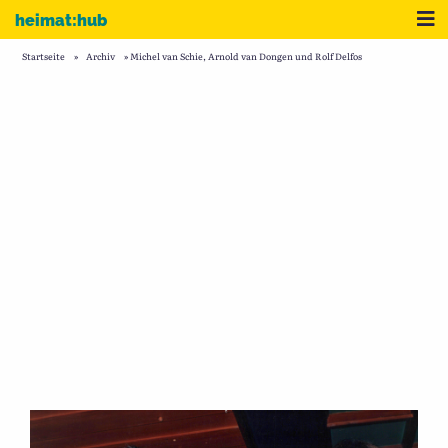
Zum Inhalt
Me
heimat:hub
Startseite
»
Archiv
»
Michel van Schie, Arnold van Dongen und Rolf Delfos