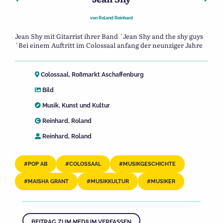
von
Roland Reinhard
Jean Shy mit Gitarrist ihrer Band ´Jean Shy and the shy guys
´Bei einem Auftritt im Colossaal anfang der neunziger Jahre
Colossaal, Roßmarkt Aschaffenburg
Bild
Musik
,
Kunst und Kultur
Reinhard, Roland
Reinhard, Roland
POP AB
COLOSSAAL
MUSIKGESCHICHTE
MAISHA GRANT
MUSIKKULTUR
MUSIKER
BEITRAG ZUM MEDIUM VERFASSEN