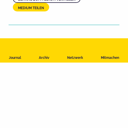
MEDIUM TEILEN
Impressum
Journal
Archiv
Netzwerk
Mitmachen
Datenschutzerklärung
Nutzungsbedingungen
Kontakt