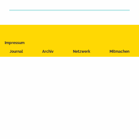
Impressum
Datenschutzerklärung
Journal
Archiv
Netzwerk
Mitmachen
Nutzungsbedingungen
Kontakt