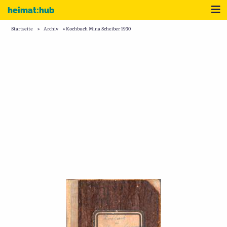
Zum Inhalt
Me
heimat:hub
Startseite
»
Archiv
»
Kochbuch Mina Scheiber 1930