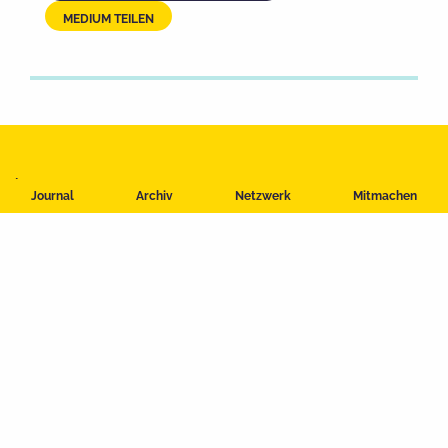
MEDIUM TEILEN
Impressum
Journal
Archiv
Netzwerk
Mitmachen
Datenschutzerklärung
Nutzungsbedingungen
Kontakt