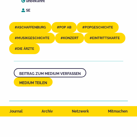
unbekannt
SE
ASCHAFFENBURG
POP AB
POPGESCHICHTE
MUSIKGESCHICHTE
KONZERT
EINTRITTSKARTE
DIE ÄRZTE
BEITRAG ZUM MEDIUM VERFASSEN
MEDIUM TEILEN
Journal
Archiv
Netzwerk
Mitmachen
Impressum