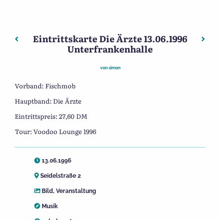
Eintrittskarte Die Ärzte 13.06.1996
Beitragsnavigation
Vorheriger: Eintrittskarte Die Ärzte 13.06.1996 Unterfra
Näch
Unterfrankenhalle
von
simon
Vorband: Fischmob
Hauptband: Die Ärzte
Eintrittspreis: 27,60 DM
Tour: Voodoo Lounge 1996
13.06.1996
Seidelstraße 2
Bild
,
Veranstaltung
Musik