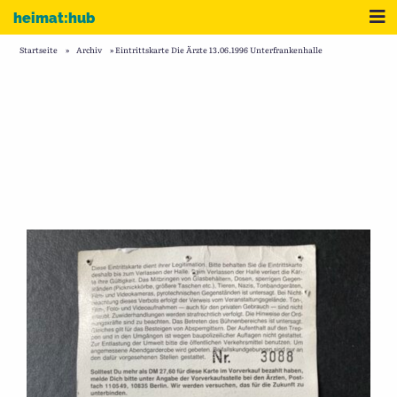
Zum Inhalt
Me
heimat:hub
Startseite
»
Archiv
»
Eintrittskarte Die Ärzte 13.06.1996 Unterfrankenhalle