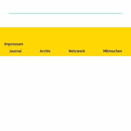
Impressum
Datenschutzerklärung
Journal
Archiv
Netzwerk
Mitmachen
Nutzungsbedingungen
Kontakt