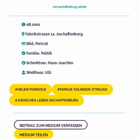
von
aschaffenburg_admin
08.2001
Fabrikstrasse 12, Aschaffenburg
Bild
,
Porträt
Familie
,
Politik
Schmittner, Hans-Joachim
Weißhaar, Ulli
HELEN FEINGOLD
FAMILIE SOLINGER-STRAUSS
JÜDISCHES LEBEN ASCHAFFENBURG
BEITRAG ZUM MEDIUM VERFASSEN
MEDIUM TEILEN