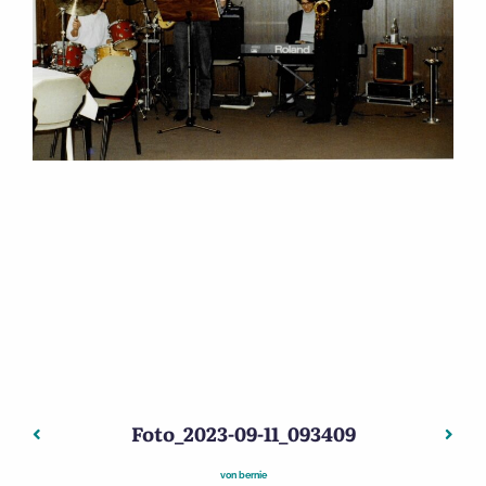
Foto_2023-09-11_093409
Beitragsnavigation
Vorheriger: Poesiealbum Ruth Ganshorn, Aschaffenburg
Nächs
von
bernie