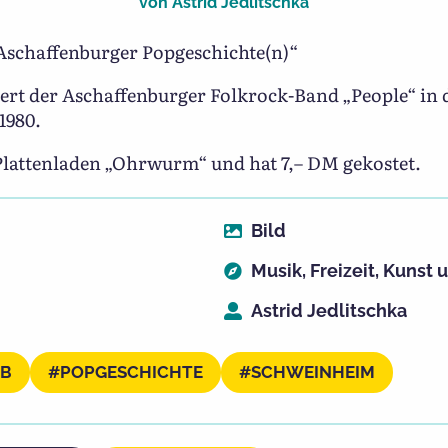
von
Astrid Jedlitschka
Aschaffenburger Popgeschichte(n)“
zert der Aschaffenburger Folkrock-Band „People“ in
1980.
Plattenladen „Ohrwurm“ und hat 7,– DM gekostet.
Bild
Musik
,
Freizeit
,
Kunst u
Astrid Jedlitschka
AB
POPGESCHICHTE
SCHWEINHEIM