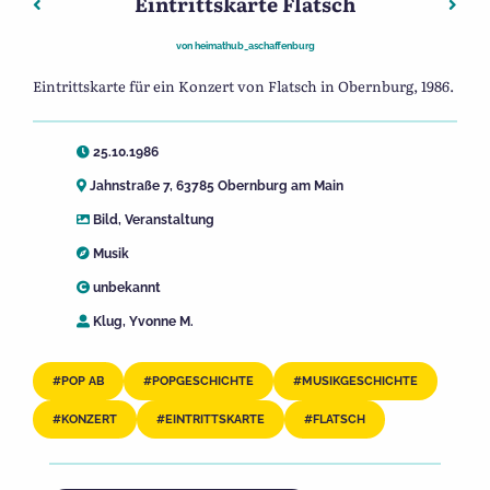
Eintrittskarte Flatsch
Beitragsnavigation
Vorheriger: Eintrittskarte Family of Percussion
Näch
von
heimathub_aschaffenburg
Eintrittskarte für ein Konzert von Flatsch in Obernburg, 1986.
25.10.1986
Jahnstraße 7, 63785 Obernburg am Main
Bild
,
Veranstaltung
Musik
unbekannt
Klug, Yvonne M.
POP AB
POPGESCHICHTE
MUSIKGESCHICHTE
KONZERT
EINTRITTSKARTE
FLATSCH