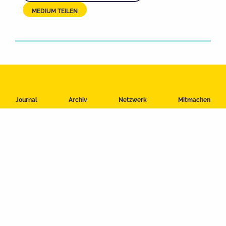
MEDIUM TEILEN
Impressum
Journal
Archiv
Netzwerk
Mitmachen
Datenschutzerklärung
Nutzungsbedingungen
Kontakt