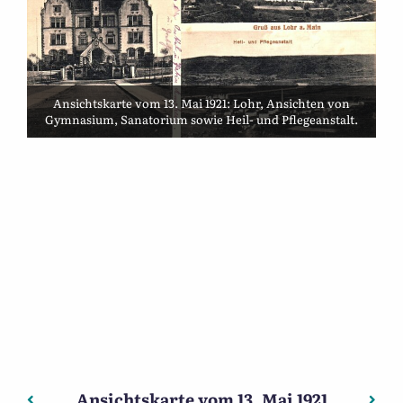
Ansichtskarte vom 13. Mai 1921: Lohr, Ansichten von
Gymnasium, Sanatorium sowie Heil- und Pflegeanstalt.
Ansichtskarte vom 13. Mai 1921
Beitragsnavigation
Vorheriger: Ansichtskarte vom 15. Dezember 1919
Nächs