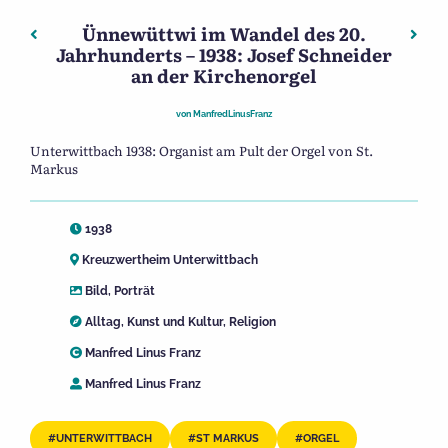
Ünnewüttwi im Wandel des 20.
Beitragsnavigation
Vorheriger: Ünnewüttwi im Wandel des 20. Jahrhunderts –
Nächs
Jahrhunderts – 1938: Josef Schneider
an der Kirchenorgel
von
ManfredLinusFranz
Unterwittbach 1938: Organist am Pult der Orgel von St.
Markus
1938
Kreuzwertheim Unterwittbach
Bild
,
Porträt
Alltag
,
Kunst und Kultur
,
Religion
Manfred Linus Franz
Manfred Linus Franz
UNTERWITTBACH
ST MARKUS
ORGEL