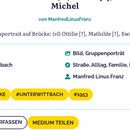
Michel
von
ManfredLinusFranz
rtrait auf Brücke: (vl) Ottilie [?], Mathilde [?], E
Bild
,
Gruppenporträt
tbach
Straße
,
Alltag
,
Familie
,
Manfred Linus Franz
KE
UNTERWITTBACH
1953
RFASSEN
MEDIUM TEILEN