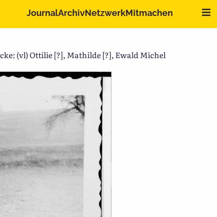
Me
Journal
Archiv
Netzwerk
Mitmachen
 (vl) Ottilie [?], Mathilde [?], Ewald Michel