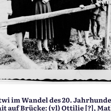
nnewüttwi im Wandel des 2
i im Wandel des 20. Jahrhunder
 auf Brücke: (vl) Ottilie [?], Mat