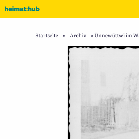
Zum Inhalt
heimat:hub
Startseite
»
Archiv
»
Ünnewüttwi im Wand