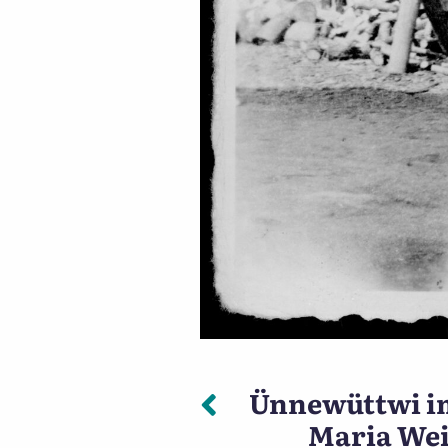
Vorheriger: 
Ünnewüttwi im
Beitragsnavigation
Maria Wei