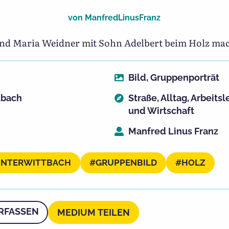
von
ManfredLinusFranz
und Maria Weidner mit Sohn Adelbert beim Holz ma
Bild
,
Gruppenporträt
tbach
Straße
,
Alltag
,
Arbeitsl
und Wirtschaft
Manfred Linus Franz
NTERWITTBACH
GRUPPENBILD
HOLZ
RFASSEN
MEDIUM TEILEN