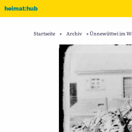
Zum Inhalt
heimat:hub
Startseite
»
Archiv
»
Ünnewüttwi im Wan