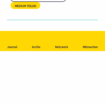
MEDIUM TEILEN
Impressum
Journal
Archiv
Netzwerk
Mitmachen
Datenschutzerklärung
Nutzungsbedingungen
Kontakt