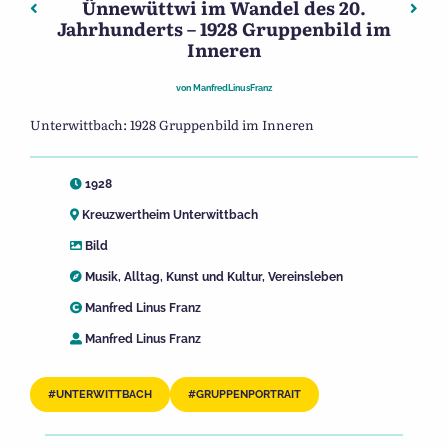
Ünnewüttwi im Wandel des 20.
Beitragsnavigation
Vorheriger: Ünnewüttwi im Wandel des 20. Jahrhunderts 
Näch
Jahrhunderts – 1928 Gruppenbild im
Inneren
von
ManfredLinusFranz
Unterwittbach: 1928 Gruppenbild im Inneren
1928
Kreuzwertheim Unterwittbach
Bild
Musik
,
Alltag
,
Kunst und Kultur
,
Vereinsleben
Manfred Linus Franz
Manfred Linus Franz
UNTERWITTBACH
GRUPPENPORTRAIT