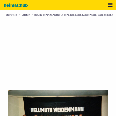
Zum Inhalt
Me
heimat:hub
Startseite
»
Archiv
»
Ehrung der Mitarbeiter in der ehemaligen Kleiderfabrik Weidenmann