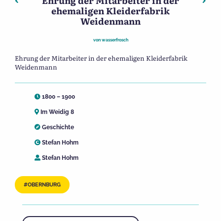
Ehrung der Mitarbeiter in der
Beitragsnavigation
Vorheriger: Richtfest der Kleiderfabrik Weidenmann in 
Näch
ehemaligen Kleiderfabrik
Weidenmann
von
wasserfrosch
Ehrung der Mitarbeiter in der ehemaligen Kleiderfabrik
Weidenmann
1800 – 1900
Im Weidig 8
Geschichte
Stefan Hohm
Stefan Hohm
OBERNBURG