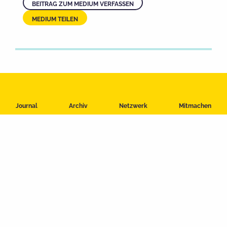
BEITRAG ZUM MEDIUM VERFASSEN
MEDIUM TEILEN
Impressum
Journal
Archiv
Netzwerk
Mitmachen
Datenschutzerklärung
Nutzungsbedingungen
Kontakt